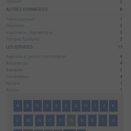
Opticien
2
AUTRES COMMERCES
8
Tabac journaux
1
Fleuristes
2
Imprimerie - Signalétique
3
Pompes funèbres
2
LES SERVICES
17
Agences et gestion immobilières
4
Assurances
4
Banques
3
Comptables
4
Notaire
1
Autres
1
A
B
C
D
E
F
G
H
I
J
K
L
M
N
O
P
Q
R
S
T
U