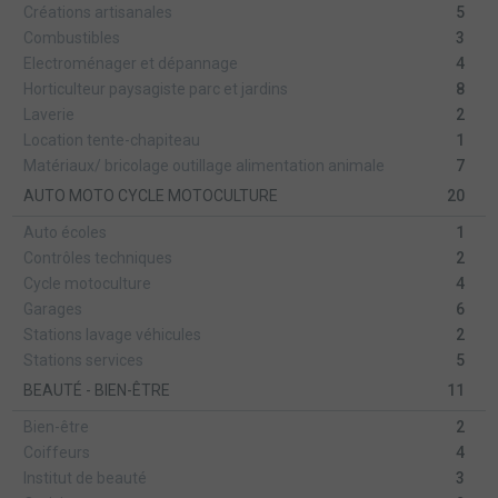
Créations artisanales
5
Combustibles
3
Electroménager et dépannage
4
Horticulteur paysagiste parc et jardins
8
Laverie
2
Location tente-chapiteau
1
Matériaux/ bricolage outillage alimentation animale
7
AUTO MOTO CYCLE MOTOCULTURE
20
Auto écoles
1
Contrôles techniques
2
Cycle motoculture
4
Garages
6
Stations lavage véhicules
2
Stations services
5
BEAUTÉ - BIEN-ÊTRE
11
Bien-être
2
Coiffeurs
4
Institut de beauté
3