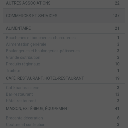
AUTRES ASSOCIATIONS
22
COMMERCES ET SERVICES
137
ALIMENTAIRE
21
Boucheries et boucheries-charcuteries
1
Alimentation générale
3
Boulangeries et boulangeries-pâtisseries
3
Grande distribution
3
Produits régionaux
10
Traiteur
1
CAFÉ, RESTAURANT, HÔTEL-RESTAURANT
19
Café bar brasserie
3
Bar-restaurant
13
Hôtel-restaurant
3
MAISON, EXTÉRIEUR, ÉQUIPEMENT
41
Brocante décoration
8
Couture et confection
3