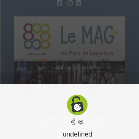
☝ 🍪
undefined