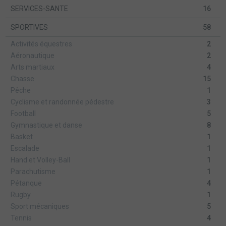
SERVICES-SANTE
16
SPORTIVES
58
Activités équestres
2
Aéronautique
2
Arts martiaux
4
Chasse
15
Pêche
1
Cyclisme et randonnée pédestre
3
Football
5
Gymnastique et danse
8
Basket
1
Escalade
1
Hand et Volley-Ball
1
Parachutisme
1
Pétanque
4
Rugby
1
Sport mécaniques
5
Tennis
4