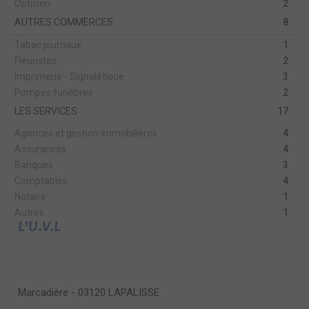
Opticien
2
AUTRES COMMERCES
8
Tabac journaux
1
Fleuristes
2
Imprimerie - Signalétique
3
Pompes funèbres
2
LES SERVICES
17
Agences et gestion immobilières
4
Assurances
4
Banques
3
Comptables
4
Notaire
1
Autres
1
L’U.V.L
Marcadière - 03120 LAPALISSE