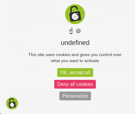
☝ 🍪
undefined
This site uses cookies and gives you control over
what you want to activate
OK, accept all
Deny all cookies
Facebook (like box) is disabled.
Allow
Personalize
Facebook (like box) is disabled.
Allow
Politique de confidentialité
Mentions légales
C-toucom web