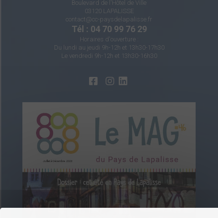
Boulevard de l'Hôtel de Ville
03120 LAPALISSE
contact@cc-paysdelapalisse.fr
Tél : 04 70 99 76 29
Horaires d'ouverture :
Du lundi au jeudi 9h-12h et 13h30-17h30
Le vendredi 9h-12h et 13h30-16h30