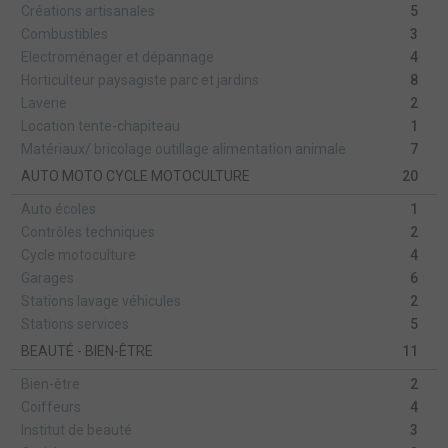
Créations artisanales
5
Combustibles
3
Electroménager et dépannage
4
Horticulteur paysagiste parc et jardins
8
Laverie
2
Location tente-chapiteau
1
Matériaux/ bricolage outillage alimentation animale
7
AUTO MOTO CYCLE MOTOCULTURE
20
Auto écoles
1
Contrôles techniques
2
Cycle motoculture
4
Garages
6
Stations lavage véhicules
2
Stations services
5
BEAUTÉ - BIEN-ÊTRE
11
Bien-être
2
Coiffeurs
4
Institut de beauté
3