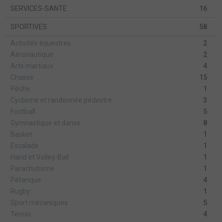
SERVICES-SANTE
16
SPORTIVES
58
Activités équestres
2
Aéronautique
2
Arts martiaux
4
Chasse
15
Pêche
1
Cyclisme et randonnée pédestre
3
Football
5
Gymnastique et danse
8
Basket
1
Escalade
1
Hand et Volley-Ball
1
Parachutisme
1
Pétanque
4
Rugby
1
Sport mécaniques
5
Tennis
4