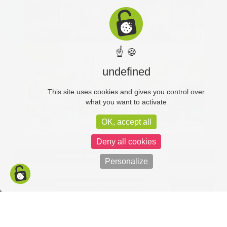
☝ 🍪
undefined
This site uses cookies and gives you control over
what you want to activate
OK, accept all
Deny all cookies
Facebook (like box) is disabled.
Allow
Personalize
Facebook (like box) is disabled.
Allow
Politique de confidentialité
Mentions légales
C-toucom web