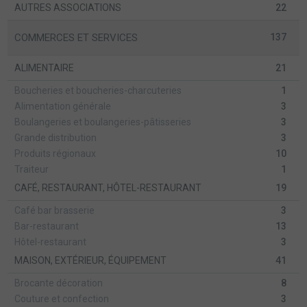
AUTRES ASSOCIATIONS
22
COMMERCES ET SERVICES
137
ALIMENTAIRE
21
Boucheries et boucheries-charcuteries
1
Alimentation générale
3
Boulangeries et boulangeries-pâtisseries
3
Grande distribution
3
Produits régionaux
10
Traiteur
1
CAFÉ, RESTAURANT, HÔTEL-RESTAURANT
19
Café bar brasserie
3
Bar-restaurant
13
Hôtel-restaurant
3
MAISON, EXTÉRIEUR, ÉQUIPEMENT
41
Brocante décoration
8
Couture et confection
3