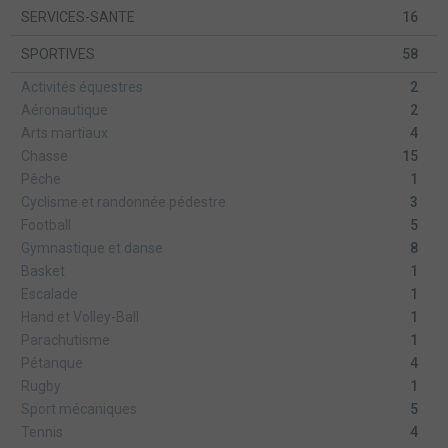
SERVICES-SANTE
16
SPORTIVES
58
Activités équestres
2
Aéronautique
2
Arts martiaux
4
Chasse
15
Pêche
1
Cyclisme et randonnée pédestre
3
Football
5
Gymnastique et danse
8
Basket
1
Escalade
1
Hand et Volley-Ball
1
Parachutisme
1
Pétanque
4
Rugby
1
Sport mécaniques
5
Tennis
4