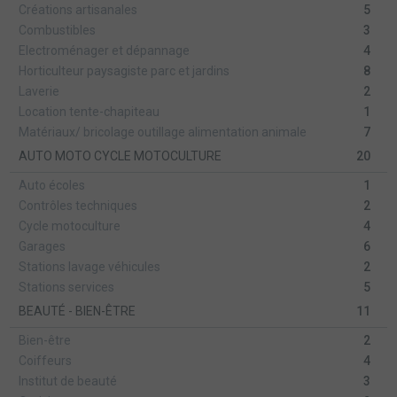
Créations artisanales
5
Combustibles
3
Electroménager et dépannage
4
Horticulteur paysagiste parc et jardins
8
Laverie
2
Location tente-chapiteau
1
Matériaux/ bricolage outillage alimentation animale
7
AUTO MOTO CYCLE MOTOCULTURE
20
Auto écoles
1
Contrôles techniques
2
Cycle motoculture
4
Garages
6
Stations lavage véhicules
2
Stations services
5
BEAUTÉ - BIEN-ÊTRE
11
Bien-être
2
Coiffeurs
4
Institut de beauté
3