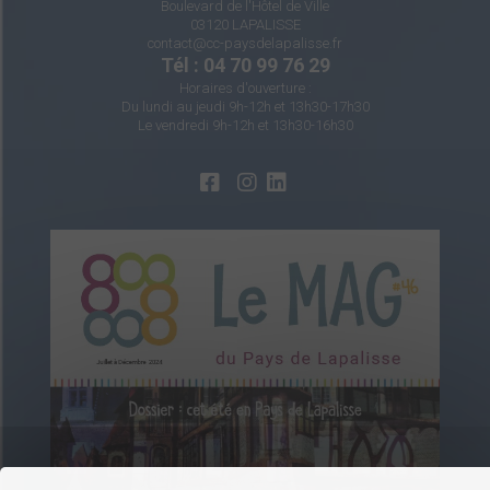
Boulevard de l'Hôtel de Ville
03120 LAPALISSE
contact@cc-paysdelapalisse.fr
Tél : 04 70 99 76 29
Horaires d'ouverture :
Du lundi au jeudi 9h-12h et 13h30-17h30
Le vendredi 9h-12h et 13h30-16h30