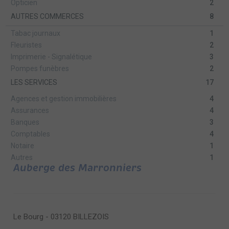
Opticien
2
AUTRES COMMERCES
8
Tabac journaux
1
Fleuristes
2
Imprimerie - Signalétique
3
Pompes funèbres
2
LES SERVICES
17
Agences et gestion immobilières
4
Assurances
4
Banques
3
Comptables
4
Notaire
1
Autres
1
Auberge des Marronniers
Le Bourg - 03120 BILLEZOIS