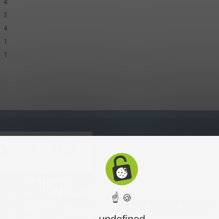
4
3
4
1
1
☝ 🍪
Facebook (like box) is disabled.
A