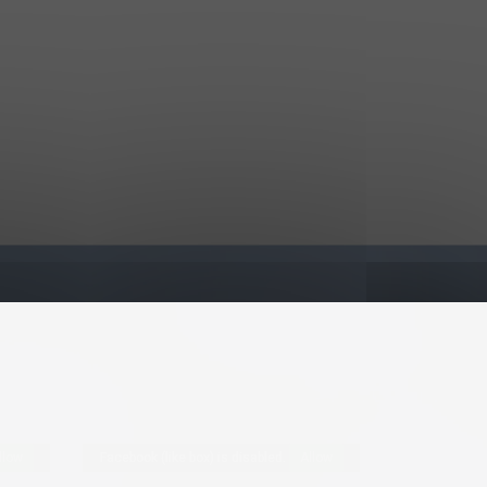
llow
Facebook (like box) is disabled.
Allow