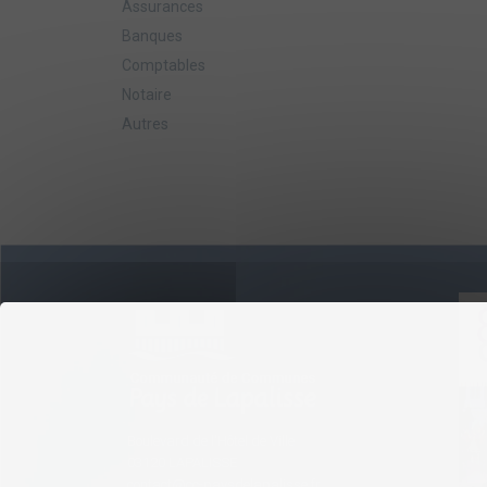
Assurances
Banques
Comptables
Notaire
Autres
Boulevard de l'Hôtel de Ville
03120 LAPALISSE
contact@cc-paysdelapalisse.fr