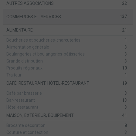
AUTRES ASSOCIATIONS
22
COMMERCES ET SERVICES
137
ALIMENTAIRE
21
Boucheries et boucheries-charcuteries
1
Alimentation générale
3
Boulangeries et boulangeries-pâtisseries
3
Grande distribution
3
Produits régionaux
10
Traiteur
1
CAFÉ, RESTAURANT, HÔTEL-RESTAURANT
19
Café bar brasserie
3
Bar-restaurant
13
Hôtel-restaurant
3
MAISON, EXTÉRIEUR, ÉQUIPEMENT
41
Brocante décoration
8
Couture et confection
3