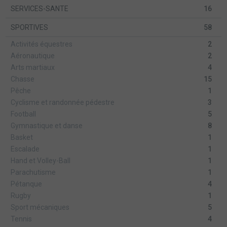
SERVICES-SANTE
16
SPORTIVES
58
Activités équestres
2
Aéronautique
2
Arts martiaux
4
Chasse
15
Pêche
1
Cyclisme et randonnée pédestre
3
Football
5
Gymnastique et danse
8
Basket
1
Escalade
1
Hand et Volley-Ball
1
Parachutisme
1
Pétanque
4
Rugby
1
Sport mécaniques
5
Tennis
4