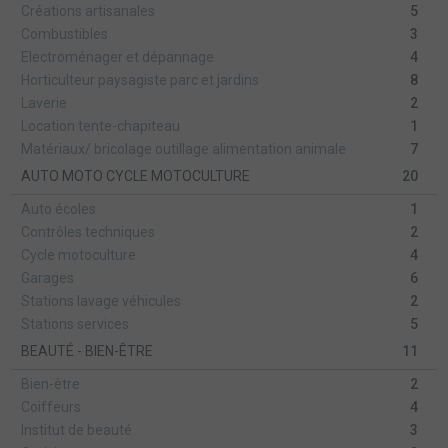
Créations artisanales
5
Combustibles
3
Electroménager et dépannage
4
Horticulteur paysagiste parc et jardins
8
Laverie
2
Location tente-chapiteau
1
Matériaux/ bricolage outillage alimentation animale
7
AUTO MOTO CYCLE MOTOCULTURE
20
Auto écoles
1
Contrôles techniques
2
Cycle motoculture
4
Garages
6
Stations lavage véhicules
2
Stations services
5
BEAUTÉ - BIEN-ÊTRE
11
Bien-être
2
Coiffeurs
4
Institut de beauté
3