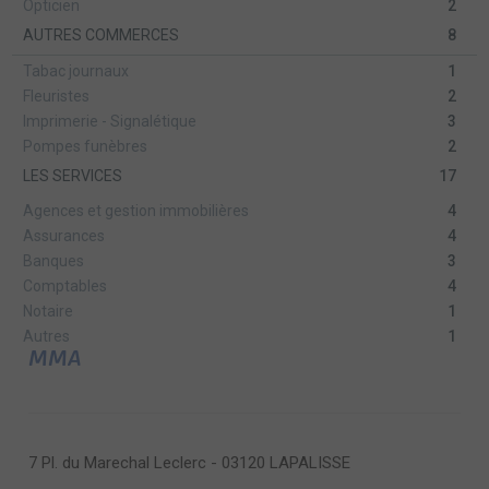
Opticien
2
AUTRES COMMERCES
8
Tabac journaux
1
Fleuristes
2
Imprimerie - Signalétique
3
Pompes funèbres
2
LES SERVICES
17
Agences et gestion immobilières
4
Assurances
4
Banques
3
Comptables
4
Notaire
1
Autres
1
MMA
7 Pl. du Marechal Leclerc - 03120 LAPALISSE