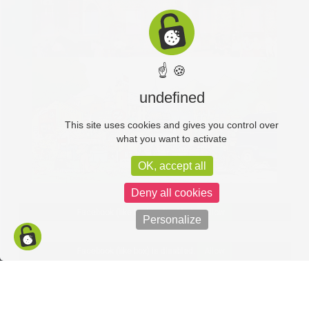
☝ 🍪
undefined
This site uses cookies and gives you control over
what you want to activate
OK, accept all
Deny all cookies
Facebook (like box) is disabled.
Allow
Personalize
Facebook (like box) is disabled.
Allow
Politique de confidentialité
Mentions légales
C-toucom web