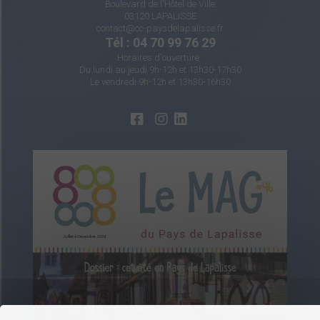
Boulevard de l'Hôtel de Ville
03120 LAPALISSE
contact@cc-paysdelapalisse.fr
Tél : 04 70 99 76 29
Horaires d'ouverture :
Du lundi au jeudi 9h-12h et 13h30-17h30
Le vendredi 9h-12h et 13h30-16h30