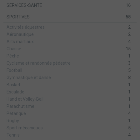
SERVICES-SANTE
16
SPORTIVES
58
Activités équestres
2
Aéronautique
2
Arts martiaux
4
Chasse
15
Pêche
1
Cyclisme et randonnée pédestre
3
Football
5
Gymnastique et danse
8
Basket
1
Escalade
1
Hand et Volley-Ball
1
Parachutisme
1
Pétanque
4
Rugby
1
Sport mécaniques
5
Tennis
4