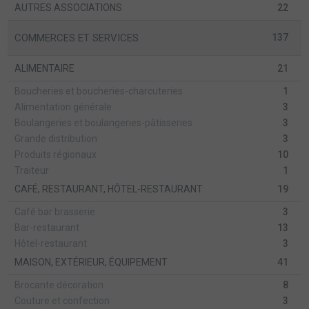
AUTRES ASSOCIATIONS
22
COMMERCES ET SERVICES
137
ALIMENTAIRE
21
Boucheries et boucheries-charcuteries
1
Alimentation générale
3
Boulangeries et boulangeries-pâtisseries
3
Grande distribution
3
Produits régionaux
10
Traiteur
1
CAFÉ, RESTAURANT, HÔTEL-RESTAURANT
19
Café bar brasserie
3
Bar-restaurant
13
Hôtel-restaurant
3
MAISON, EXTÉRIEUR, ÉQUIPEMENT
41
Brocante décoration
8
Couture et confection
3