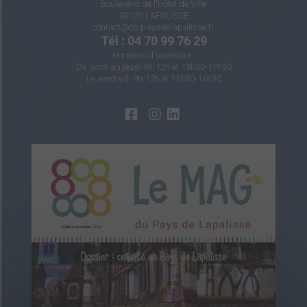
Boulevard de l'Hôtel de Ville
03120 LAPALISSE
contact@cc-paysdelapalisse.fr
Tél : 04 70 99 76 29
Horaires d'ouverture :
Du lundi au jeudi 9h-12h et 13h30-17h30
Le vendredi 9h-12h et 13h30-16h30