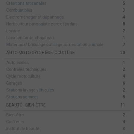
Créations artisanales
5
Combustibles
3
Electroménager et dépannage
4
Horticulteur paysagiste parc et jardins
8
Laverie
2
Location tente-chapiteau
1
Matériaux/ bricolage outillage alimentation animale
7
AUTO MOTO CYCLE MOTOCULTURE
20
Auto écoles
1
Contrôles techniques
2
Cycle motoculture
4
Garages
6
Stations lavage véhicules
2
Stations services
5
BEAUTÉ - BIEN-ÊTRE
11
Bien-être
2
Coiffeurs
4
Institut de beauté
3