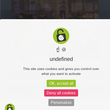
☝ 🍪
undefined
This site uses cookies and gives you control over
what you want to activate
Facebook (like box) is disabled.
Allow
OK, accept all
Facebook (like box) is disabled.
Allow
Deny all cookies
Personalize
Politique de confidentialité
Mentions légales
C-toucom web