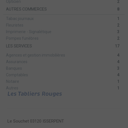
Opticien
2
AUTRES COMMERCES
8
Tabac journaux
1
Fleuristes
2
Imprimerie - Signalétique
3
Pompes funèbres
2
LES SERVICES
17
Agences et gestion immobilières
4
Assurances
4
Banques
3
Comptables
4
Notaire
1
Autres
1
Les Tabliers Rouges
Le Souchet 03120 ISSERPENT