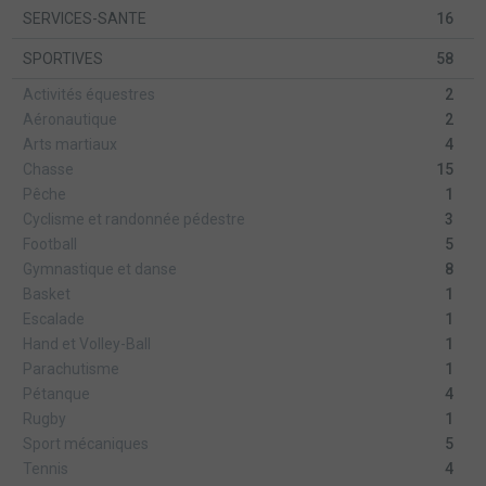
SERVICES-SANTE
16
SPORTIVES
58
Activités équestres
2
Aéronautique
2
Arts martiaux
4
Chasse
15
Pêche
1
Cyclisme et randonnée pédestre
3
Football
5
Gymnastique et danse
8
Basket
1
Escalade
1
Hand et Volley-Ball
1
Parachutisme
1
Pétanque
4
Rugby
1
Sport mécaniques
5
Tennis
4