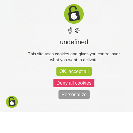
☝ 🍪
undefined
This site uses cookies and gives you control over
what you want to activate
OK, accept all
Deny all cookies
Facebook (like box) is disabled.
Allow
Personalize
Facebook (like box) is disabled.
Allow
Politique de confidentialité
Mentions légales
C-toucom web