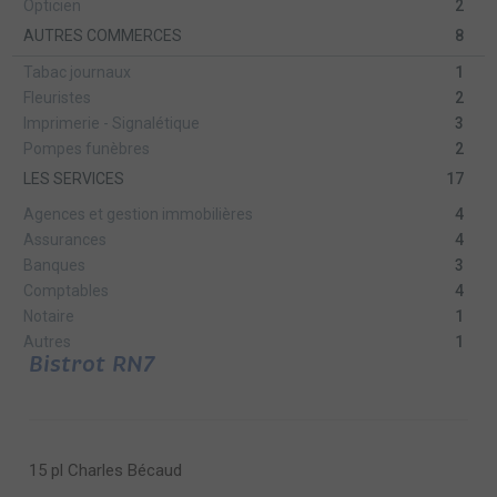
Opticien
2
AUTRES COMMERCES
8
Tabac journaux
1
Fleuristes
2
Imprimerie - Signalétique
3
Pompes funèbres
2
LES SERVICES
17
Agences et gestion immobilières
4
Assurances
4
Banques
3
Comptables
4
Notaire
1
Autres
1
Bistrot RN7
15 pl Charles Bécaud