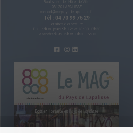
Boulevard de l'Hôtel de Ville
03120 LAPALISSE
contact@cc-paysdelapalisse.fr
Tél : 04 70 99 76 29
Horaires d'ouverture :
Du lundi au jeudi 9h-12h et 13h30-17h30
Le vendredi 9h-12h et 13h30-16h30