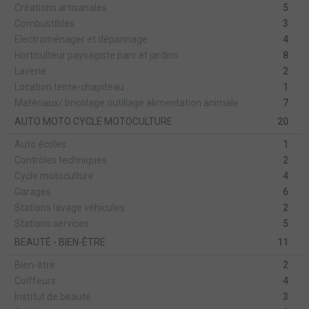
Créations artisanales
5
Combustibles
3
Electroménager et dépannage
4
Horticulteur paysagiste parc et jardins
8
Laverie
2
Location tente-chapiteau
1
Matériaux/ bricolage outillage alimentation animale
7
AUTO MOTO CYCLE MOTOCULTURE
20
Auto écoles
1
Contrôles techniques
2
Cycle motoculture
4
Garages
6
Stations lavage véhicules
2
Stations services
5
BEAUTÉ - BIEN-ÊTRE
11
Bien-être
2
Coiffeurs
4
Institut de beauté
3