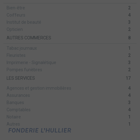
Bien-être
2
Coiffeurs
4
Institut de beauté
3
Opticien
2
AUTRES COMMERCES
8
Tabac journaux
1
Fleuristes
2
Imprimerie - Signalétique
3
Pompes funèbres
2
LES SERVICES
17
Agences et gestion immobilières
4
Assurances
4
Banques
3
Comptables
4
Notaire
1
Autres
1
FONDERIE L’HULLIER