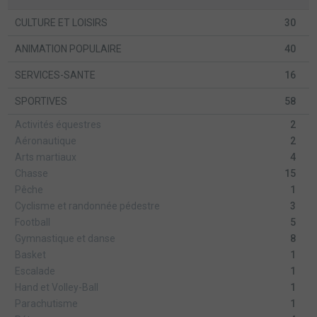
CULTURE ET LOISIRS
30
ANIMATION POPULAIRE
40
SERVICES-SANTE
16
SPORTIVES
58
Activités équestres
2
Aéronautique
2
Arts martiaux
4
Chasse
15
Pêche
1
Cyclisme et randonnée pédestre
3
Football
5
Gymnastique et danse
8
Basket
1
Escalade
1
Hand et Volley-Ball
1
Parachutisme
1