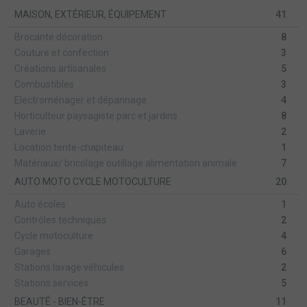
MAISON, EXTÉRIEUR, ÉQUIPEMENT
41
Brocante décoration
8
Couture et confection
3
Créations artisanales
5
Combustibles
3
Electroménager et dépannage
4
Horticulteur paysagiste parc et jardins
8
Laverie
2
Location tente-chapiteau
1
Matériaux/ bricolage outillage alimentation animale
7
AUTO MOTO CYCLE MOTOCULTURE
20
Auto écoles
1
Contrôles techniques
2
Cycle motoculture
4
Garages
6
Stations lavage véhicules
2
Stations services
5
BEAUTÉ - BIEN-ÊTRE
11