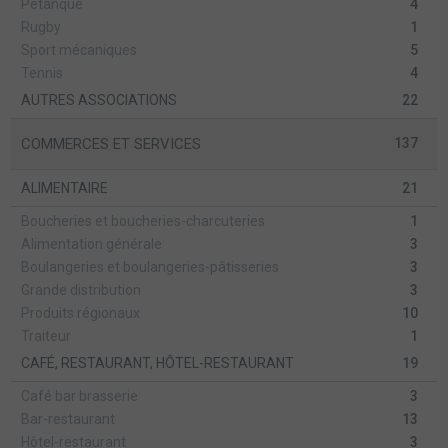
Pétanque
4
Rugby
1
Sport mécaniques
5
Tennis
4
AUTRES ASSOCIATIONS
22
COMMERCES ET SERVICES
137
ALIMENTAIRE
21
Boucheries et boucheries-charcuteries
1
Alimentation générale
3
Boulangeries et boulangeries-pâtisseries
3
Grande distribution
3
Produits régionaux
10
Traiteur
1
CAFÉ, RESTAURANT, HÔTEL-RESTAURANT
19
Café bar brasserie
3
Bar-restaurant
13
Hôtel-restaurant
3