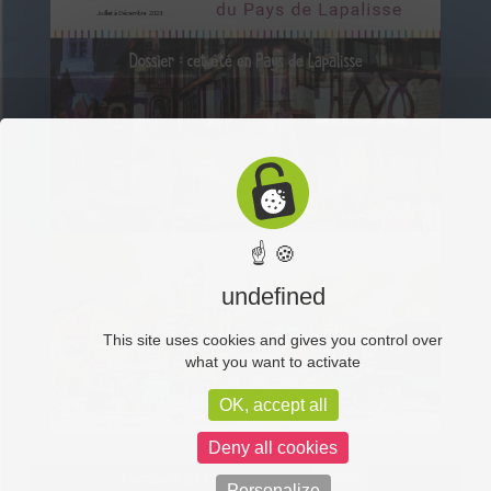
☝ 🍪
undefined
This site uses cookies and gives you control over
what you want to activate
OK, accept all
Deny all cookies
Facebook (like box) is disabled.
Allow
Personalize