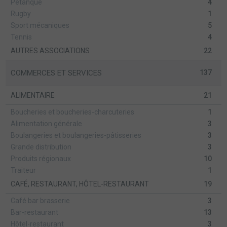
Pétanque
4
Rugby
1
Sport mécaniques
5
Tennis
4
AUTRES ASSOCIATIONS
22
COMMERCES ET SERVICES
137
ALIMENTAIRE
21
Boucheries et boucheries-charcuteries
1
Alimentation générale
3
Boulangeries et boulangeries-pâtisseries
3
Grande distribution
3
Produits régionaux
10
Traiteur
1
CAFÉ, RESTAURANT, HÔTEL-RESTAURANT
19
Café bar brasserie
3
Bar-restaurant
13
Hôtel-restaurant
3