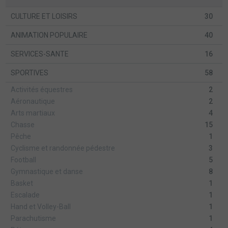
CULTURE ET LOISIRS
30
ANIMATION POPULAIRE
40
SERVICES-SANTE
16
SPORTIVES
58
Activités équestres
2
Aéronautique
2
Arts martiaux
4
Chasse
15
Pêche
1
Cyclisme et randonnée pédestre
3
Football
5
Gymnastique et danse
8
Basket
1
Escalade
1
Hand et Volley-Ball
1
Parachutisme
1