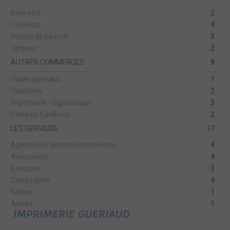
Bien-être
2
Coiffeurs
4
Institut de beauté
3
Opticien
2
AUTRES COMMERCES
8
Tabac journaux
1
Fleuristes
2
Imprimerie - Signalétique
3
Pompes funèbres
2
LES SERVICES
17
Agences et gestion immobilières
4
Assurances
4
Banques
3
Comptables
4
Notaire
1
Autres
1
IMPRIMERIE GUERIAUD