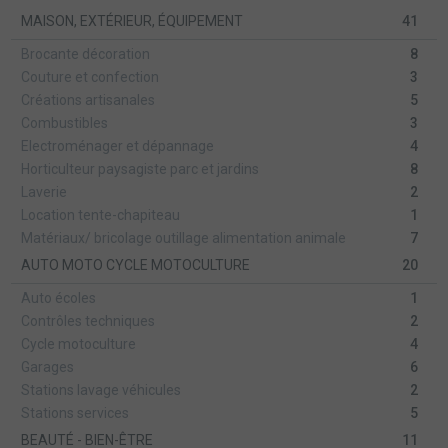
MAISON, EXTÉRIEUR, ÉQUIPEMENT
41
Brocante décoration
8
Couture et confection
3
Créations artisanales
5
Combustibles
3
Electroménager et dépannage
4
Horticulteur paysagiste parc et jardins
8
Laverie
2
Location tente-chapiteau
1
Matériaux/ bricolage outillage alimentation animale
7
AUTO MOTO CYCLE MOTOCULTURE
20
Auto écoles
1
Contrôles techniques
2
Cycle motoculture
4
Garages
6
Stations lavage véhicules
2
Stations services
5
BEAUTÉ - BIEN-ÊTRE
11