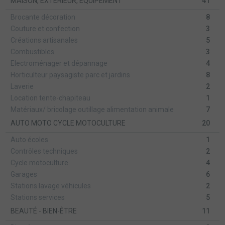
MAISON, EXTÉRIEUR, ÉQUIPEMENT
41
Brocante décoration
8
Couture et confection
3
Créations artisanales
5
Combustibles
3
Electroménager et dépannage
4
Horticulteur paysagiste parc et jardins
8
Laverie
2
Location tente-chapiteau
1
Matériaux/ bricolage outillage alimentation animale
7
AUTO MOTO CYCLE MOTOCULTURE
20
Auto écoles
1
Contrôles techniques
2
Cycle motoculture
4
Garages
6
Stations lavage véhicules
2
Stations services
5
BEAUTÉ - BIEN-ÊTRE
11