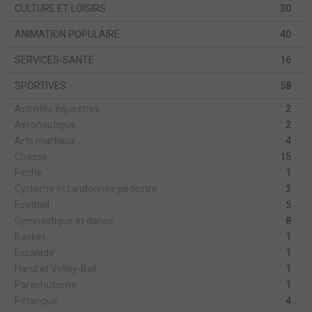
CULTURE ET LOISIRS
30
ANIMATION POPULAIRE
40
SERVICES-SANTE
16
SPORTIVES
58
Activités équestres
2
Aéronautique
2
Arts martiaux
4
Chasse
15
Pêche
1
Cyclisme et randonnée pédestre
3
Football
5
Gymnastique et danse
8
Basket
1
Escalade
1
Hand et Volley-Ball
1
Parachutisme
1
Pétanque
4