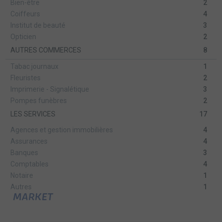
Bien-être
2
Coiffeurs
4
Institut de beauté
3
Opticien
2
AUTRES COMMERCES
8
Tabac journaux
1
Fleuristes
2
Imprimerie - Signalétique
3
Pompes funèbres
2
LES SERVICES
17
Agences et gestion immobilières
4
Assurances
4
Banques
3
Comptables
4
Notaire
1
Autres
1
MARKET