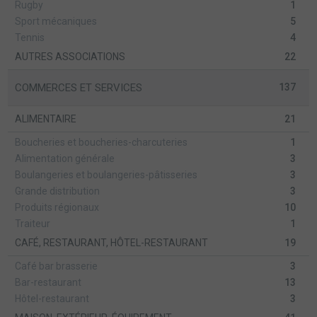
Rugby
1
Sport mécaniques
5
Tennis
4
AUTRES ASSOCIATIONS
22
COMMERCES ET SERVICES
137
ALIMENTAIRE
21
Boucheries et boucheries-charcuteries
1
Alimentation générale
3
Boulangeries et boulangeries-pâtisseries
3
Grande distribution
3
Produits régionaux
10
Traiteur
1
CAFÉ, RESTAURANT, HÔTEL-RESTAURANT
19
Café bar brasserie
3
Bar-restaurant
13
Hôtel-restaurant
3